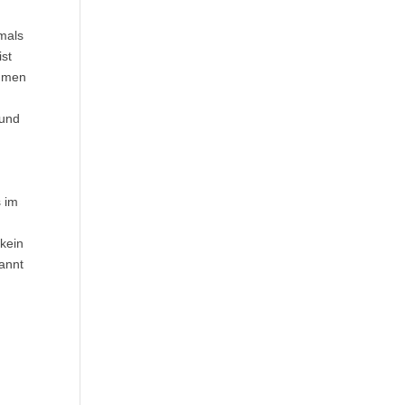
emals
ist
ammen
 und
s im
kein
pannt