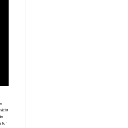
er
nicht
in
 für