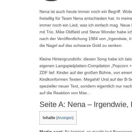
Nena ist auch heute immer noch ein Begriff. Wobe
freiwillig für Team Nena entschieden hat. In mein
immer noch ein Lied, was ich einfach mag. Neue
mit Trio, Mike Oldfield und Steve Wonder habe ich 
nach der Veröffentlichung 1984 von „Irgendwie, I
die Nagel auf das schwarze Gold zu senken.
Kleine Hintergrundinfo: diesen Song habe ich tats
eigenen Langspielplatten-Compilation „Popcorn + 
ZDF lief: Kinder auf der großen Bühne, von eine
Kindkonformen Texten. Megahit! Und auf der B-Se
spezieller neuer Text, sondern eigentlich nur na
auf die Reaktion von Max…
Seite A: Nena – Irgendwie,
Inhalte
[
Anzeigen
]
Martin sagt:
Es knistert, es macht laut Boooooo