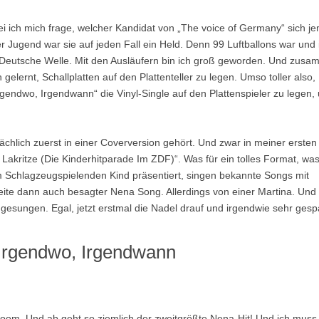
i ich mich frage, welcher Kandidat von „The voice of Germany“ sich j
er Jugend war sie auf jeden Fall ein Held. Denn 99 Luftballons war und 
 Deutsche Welle. Mit den Ausläufern bin ich groß geworden. Und zus
gelernt, Schallplatten auf den Plattenteller zu legen. Umso toller also,
rgendwo, Irgendwann“ die Vinyl-Single auf den Plattenspieler zu legen,
ächlich zuerst in einer Coverversion gehört. Und zwar in meiner ersten
Lakritze (Die Kinderhitparade Im ZDF)“. Was für ein tolles Format, wa
m Schlagzeugspielenden Kind präsentiert, singen bekannte Songs mit
ite dann auch besagter Nena Song. Allerdings von einer Martina. Und 
chgesungen. Egal, jetzt erstmal die Nadel drauf und irgendwie sehr ges
 Irgendwo, Irgendwann
ooom. Und ab geht so ziemlich der zweitgrößte Nena-Hit! Und ich muss