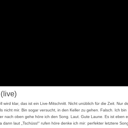
(live)
ird klar, das ist ein Live-Mitschnitt. Nicht unüblich für die Zeit. Nur d
ls nicht mir. Bin sogar versucht, in den Keller zu gehen. Falsch. Ich bin 
eder nach oben gehe höre ich den Song. Laut. Gute Laune. Es ist eben e
a dann laut „Tschüss!“ rufen höre denke ich mir: perfekter letztere Song