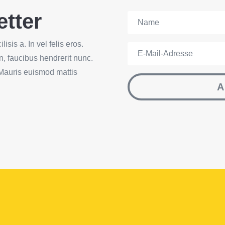
tter
isis a. In vel felis eros.
in, faucibus hendrerit nunc.
 Mauris euismod mattis
A