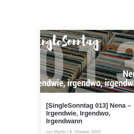
[SingleSonntag 013] Nena –
Irgendwie, Irgendwo,
Irgendwann
von
Martin
|
6. Oktober 2019