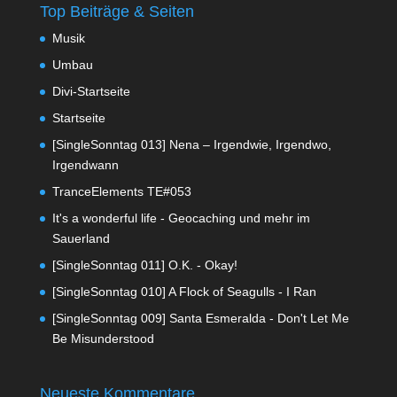
Top Beiträge & Seiten
Musik
Umbau
Divi-Startseite
Startseite
[SingleSonntag 013] Nena – Irgendwie, Irgendwo,
Irgendwann
TranceElements TE#053
It's a wonderful life - Geocaching und mehr im
Sauerland
[SingleSonntag 011] O.K. - Okay!
[SingleSonntag 010] A Flock of Seagulls - I Ran
[SingleSonntag 009] Santa Esmeralda - Don't Let Me
Be Misunderstood
Neueste Kommentare