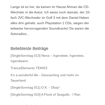
Lange ist es her, da kamen im Hause Ahman die CD-
Wechsler in die Autos. Ich weiss noch damals, der 10-
fach JVC-Wechseler im Golf 3 mit dem Daniel.Haben
alles drin gehabt, auch Playstation 1 CDs, wegen der
teilweise hervorragenden Soundtracks! Da waren die
Autoradios...
Beliebteste Beiträge
[SingleSonntag 013] Nena – Irgendwie, Irgendwo,
Irgendwann
TranceElements TE#053
It's a wonderful life - Geocaching und mehr im
Sauerland
[SingleSonntag 011] O.K. - Okay!
[SingleSonntag 010] A Flock of Seagulls - I Ran