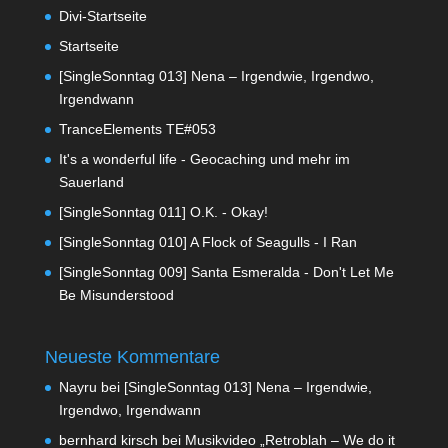
Divi-Startseite
Startseite
[SingleSonntag 013] Nena – Irgendwie, Irgendwo,
Irgendwann
TranceElements TE#053
It's a wonderful life - Geocaching und mehr im
Sauerland
[SingleSonntag 011] O.K. - Okay!
[SingleSonntag 010] A Flock of Seagulls - I Ran
[SingleSonntag 009] Santa Esmeralda - Don't Let Me
Be Misunderstood
Neueste Kommentare
Nayru
bei
[SingleSonntag 013] Nena – Irgendwie,
Irgendwo, Irgendwann
bernhard kirsch
bei
Musikvideo „Retroblah – We do it