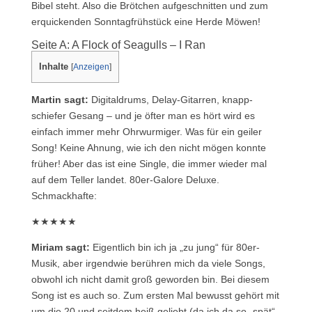
Bibel steht. Also die Brötchen aufgeschnitten und zum
erquickenden Sonntagfrühstück eine Herde Möwen!
Seite A: A Flock of Seagulls – I Ran
Inhalte
[
Anzeigen
]
Martin sagt:
Digitaldrums, Delay-Gitarren, knapp-
schiefer Gesang – und je öfter man es hört wird es
einfach immer mehr Ohrwurmiger. Was für ein geiler
Song! Keine Ahnung, wie ich den nicht mögen konnte
früher! Aber das ist eine Single, die immer wieder mal
auf dem Teller landet. 80er-Galore Deluxe.
Schmackhafte:
★★★★★
Miriam sagt:
Eigentlich bin ich ja „zu jung“ für 80er-
Musik, aber irgendwie berühren mich da viele Songs,
obwohl ich nicht damit groß geworden bin. Bei diesem
Song ist es auch so. Zum ersten Mal bewusst gehört mit
um die 20 und seitdem heiß geliebt (da ich da so „spät“