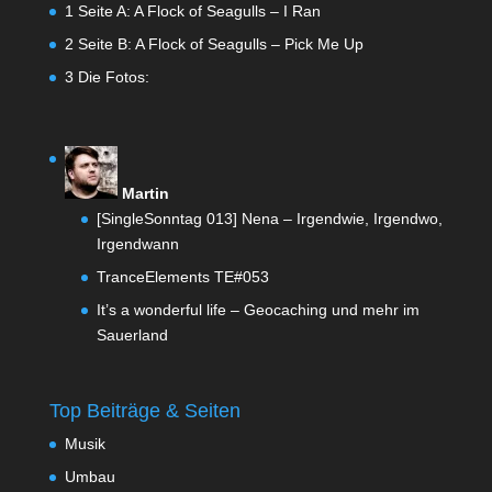
1
Seite A: A Flock of Seagulls – I Ran
2
Seite B: A Flock of Seagulls – Pick Me Up
3
Die Fotos:
Martin
[SingleSonntag 013] Nena – Irgendwie, Irgendwo,
Irgendwann
TranceElements TE#053
It’s a wonderful life – Geocaching und mehr im
Sauerland
Top Beiträge & Seiten
Musik
Umbau