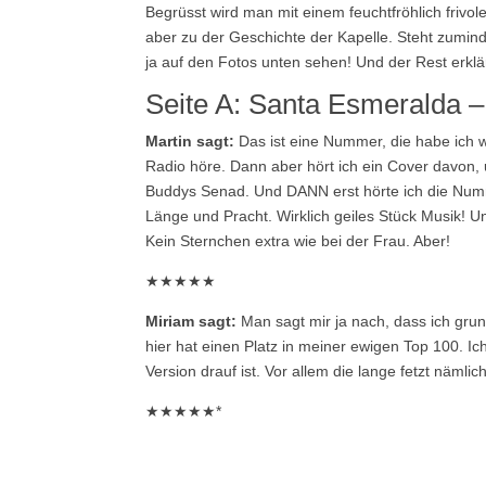
Begrüsst wird man mit einem feuchtfröhlich frivol
aber zu der Geschichte der Kapelle. Steht zumin
ja auf den Fotos unten sehen! Und der Rest erklär
Seite A: Santa Esmeralda 
Martin sagt:
Das ist eine Nummer, die habe ich w
Radio höre. Dann aber hört ich ein Cover davo
Buddys Senad. Und DANN erst hörte ich die Nummer 
Länge und Pracht. Wirklich geiles Stück Musik! Und
Kein Sternchen extra wie bei der Frau. Aber!
★★★★★
Miriam sagt:
Man sagt mir ja nach, dass ich grun
hier hat einen Platz in meiner ewigen Top 100. Ic
Version drauf ist. Vor allem die lange fetzt nämli
★★★★★*