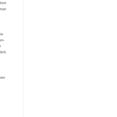
hört
 man
ie
en-
r
lich.
eses