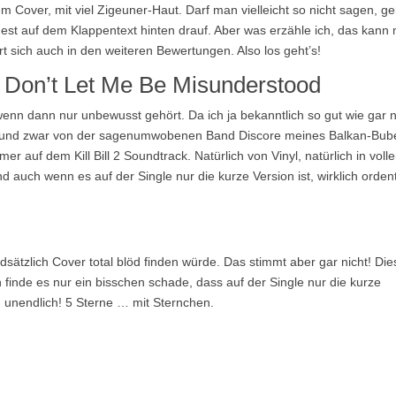
em Cover, mit viel Zigeuner-Haut. Darf man vielleicht so nicht sagen, ge
dest auf dem Klappentext hinten drauf. Aber was erzähle ich, das kann
t sich auch in den weiteren Bewertungen. Also los geht’s!
– Don’t Let Me Be Misunderstood
enn dann nur unbewusst gehört. Da ich ja bekanntlich so gut wie gar n
n, und zwar von der sagenumwobenen Band Discore meines Balkan-Bub
auf dem Kill Bill 2 Soundtrack. Natürlich von Vinyl, natürlich in volle
 auch wenn es auf der Single nur die kurze Version ist, wirklich ordent
dsätzlich Cover total blöd finden würde. Das stimmt aber gar nicht! Di
h finde es nur ein bisschen schade, dass auf der Single nur die kurze
ch unendlich! 5 Sterne … mit Sternchen.