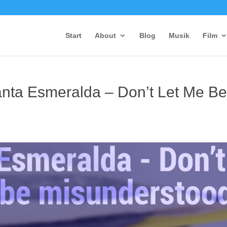
Start
About
Blog
Musik
Film
anta Esmeralda – Don’t Let Me B