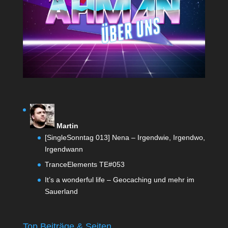
Martin
[SingleSonntag 013] Nena – Irgendwie, Irgendwo,
Irgendwann
TranceElements TE#053
It’s a wonderful life – Geocaching und mehr im
Sauerland
Top Beiträge & Seiten