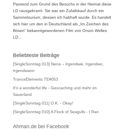
Passend zum Grund des Besuchs in der Heimat diese
LD rausgekramt. Sie war ein Zufallskauf durch ein
Sammelsurium, dessen ich habhaft wurde. Es handelt
sich hier um den in Deutschland als „Im Zeichen des
Bösen“ bekanntgewordenen Film von Orson Welles.
LD...
Beliebteste Beiträge
[SingleSonntag 013] Nena – Irgendwie, Irgendwo,
Irgendwann
TranceElements TE#053
It's a wonderful life - Geocaching und mehr im
Sauerland
[SingleSonntag 011] O.K. - Okay!
[SingleSonntag 010] A Flock of Seagulls - I Ran
Ahman.de bei Facebook