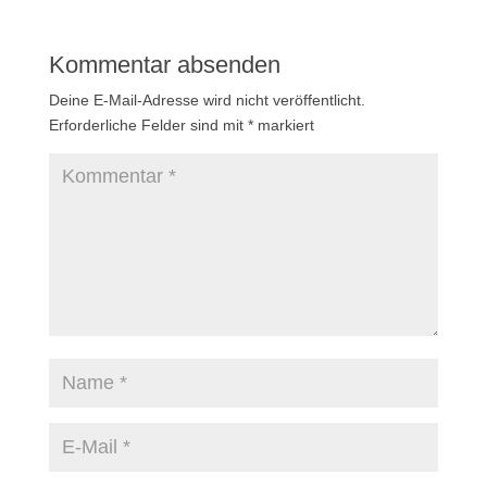
s
s
t
t
e
e
r
r
g
g
Kommentar absenden
e
e
ö
ö
f
f
Deine E-Mail-Adresse wird nicht veröffentlicht.
f
f
n
n
Erforderliche Felder sind mit
*
markiert
e
e
t
t
)
)