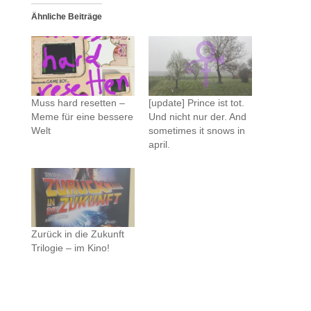
,
,
u
u
Ähnliche Beiträge
m
m
ü
a
b
u
e
f
r
F
T
a
w
c
i
e
t
b
t
o
Muss hard resetten –
[update] Prince ist tot.
e
o
r
k
Meme für eine bessere
Und nicht nur der. And
z
z
Welt
sometimes it snows in
u
u
t
t
april.
e
e
i
i
l
l
e
e
n
n
(
(
W
W
i
i
r
r
d
d
i
i
Zurück in die Zukunft
n
n
Trilogie – im Kino!
n
n
e
e
u
u
e
e
m
m
F
F
e
e
n
n