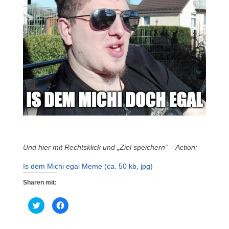
Und hier mit Rechtsklick und „Ziel speichern“ – Action:
Is dem Michi egal Meme (ca. 50 kb, jpg)
Sharen mit:
K
K
l
l
i
i
c
c
k
k