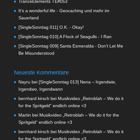
TranceElements TE#053
It's a wonderful life - Geocaching und mehr im
Sauerland
[SingleSonntag 011] O.K. - Okay!
[SingleSonntag 010] A Flock of Seagulls - I Ran
[SingleSonntag 009] Santa Esmeralda - Don't Let Me
Be Misunderstood
Neueste Kommentare
Nayru
bei
[SingleSonntag 013] Nena – Irgendwie,
Irgendwo, Irgendwann
bernhard kirsch
bei
Musikvideo „Retroblah – We do it
for the Spritgeld“ endlich online <3
Martin
bei
Musikvideo „Retroblah – We do it for the
Spritgeld“ endlich online <3
bernhard kirsch
bei
Musikvideo „Retroblah – We do it
for the Spritgeld“ endlich online <3