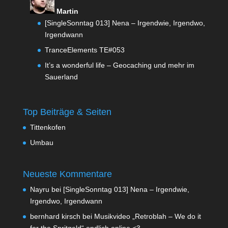
Martin
[SingleSonntag 013] Nena – Irgendwie, Irgendwo,
Irgendwann
TranceElements TE#053
It’s a wonderful life – Geocaching und mehr im
Sauerland
Top Beiträge & Seiten
Tittenkofen
Umbau
Neueste Kommentare
Nayru
bei
[SingleSonntag 013] Nena – Irgendwie,
Irgendwo, Irgendwann
bernhard kirsch
bei
Musikvideo „Retroblah – We do it
for the Spritgeld“ endlich online <3