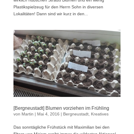
wirklich hübschen Strauß Blumen und ein wenig
Plastikspielzeug für den Herrn Sohn in diversen
Lokalitäten! Dann sind wir kurz in den...
[Bergneustadt] Blumen vorziehen im Frühling
von
Martin
|
Mai 4, 2016
|
Bergneustadt
,
Kreatives
Das sonntägliche Frühstück mit Maximilian bei den
Eltern von Miriam ergibt immer die wildesten Aktionen!