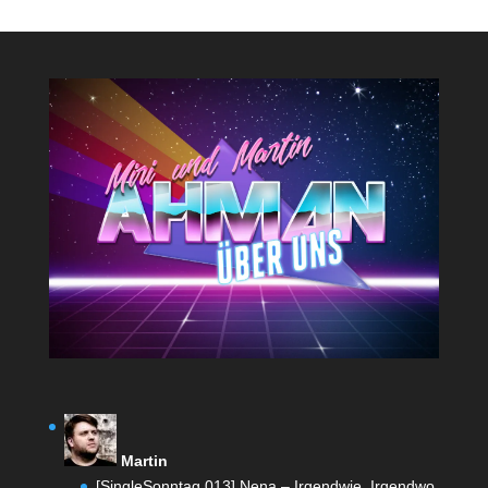
Martin
[SingleSonntag 013] Nena – Irgendwie, Irgendwo,