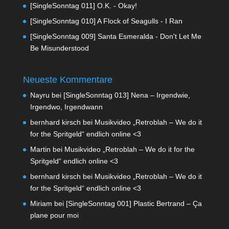
[SingleSonntag 011] O.K. - Okay!
[SingleSonntag 010] A Flock of Seagulls - I Ran
[SingleSonntag 009] Santa Esmeralda - Don't Let Me
Be Misunderstood
Neueste Kommentare
Nayru
bei
[SingleSonntag 013] Nena – Irgendwie,
Irgendwo, Irgendwann
bernhard kirsch
bei
Musikvideo „Retroblah – We do it
for the Spritgeld“ endlich online <3
Martin
bei
Musikvideo „Retroblah – We do it for the
Spritgeld“ endlich online <3
bernhard kirsch
bei
Musikvideo „Retroblah – We do it
for the Spritgeld“ endlich online <3
Miriam
bei
[SingleSonntag 001] Plastic Bertrand – Ça
plane pour moi