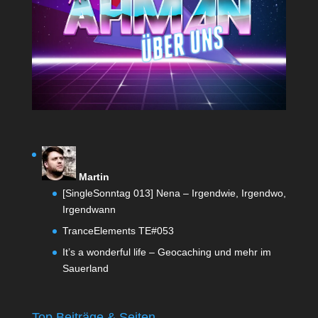
Martin
[SingleSonntag 013] Nena – Irgendwie, Irgendwo,
Irgendwann
TranceElements TE#053
It’s a wonderful life – Geocaching und mehr im
Sauerland
Top Beiträge & Seiten